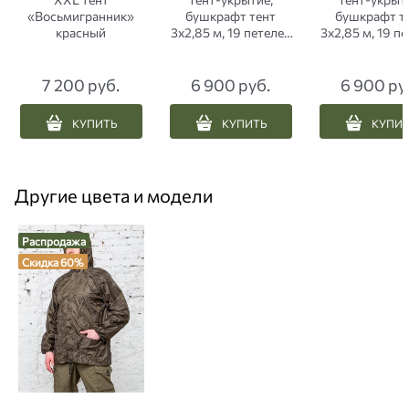
«Восьмигранник»
бушкрафт тент
бушкрафт т
красный
3х2,85 м, 19 петелек
3х2,85 м, 19 п
для установки ЕМР
для устано
пиксель
мультикам я
7 200
 руб.
6 900
 руб.
6 900
 ру
КУПИТЬ
КУПИТЬ
КУПИ
Другие цвета и модели
Распродажа
Скидка 60%