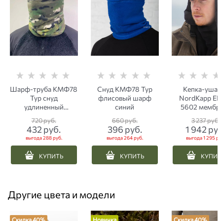
Шарф-труба КМФ78
Снуд КМФ78 Тур
Кепка-ушан
Тур снуд
флисовый шарф
NordKapp E
удлиненный
синий
5602 мембр
флисовый
черная
720
 руб.
660
 руб.
3 237
 руб.
мультикам
432
 руб.
396
 руб.
1 942
 ру
выгода
288 руб.
выгода
264 руб.
выгода
1 295 ру
КУПИТЬ
КУПИТЬ
КУПИ
Другие цвета и модели
Скидка 40%
Новинка
Скидка 40%