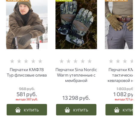
Перчатки КМФ78
Перчатки Sina Nordic
Перчатки К
Тур флисовые олива
Warm утепленные с
тактические
мембраной
кевларовой н
олива
968
 руб.
1 803
 руб.
581
 руб.
1 082
 ру
13 298
 руб.
выгода
387 руб.
выгода
721 руб
КУПИТЬ
КУПИТЬ
КУПИ