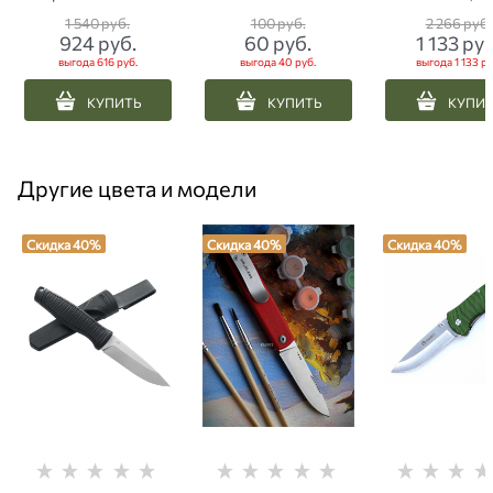
питьевой трубочкой
хаки
сова бирюзо
1 540
 руб.
100
 руб.
2 266
 руб.
лавандовая
924
 руб.
60
 руб.
1 133
 руб
выгода
616 руб.
выгода
40 руб.
выгода
1 133 ру
КУПИТЬ
КУПИТЬ
КУПИ
Другие цвета и модели
Скидка 40%
Скидка 40%
Скидка 40%