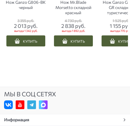
Нож Ganzo G806-BK
Нож Mr.Blade
Нож Ganzo G6
черный
Morsetto складной
GR складн
красный
туристичес
зеленый
3 355
 руб.
4 730
 руб.
1 925
 руб.
2 013
 руб.
2 838
 руб.
1 155
 руб
выгода
1 342 руб.
выгода
1 892 руб.
выгода
770 ру
КУПИТЬ
КУПИТЬ
КУПИ
МЫ В СОЦ СЕТЯХ
Информация