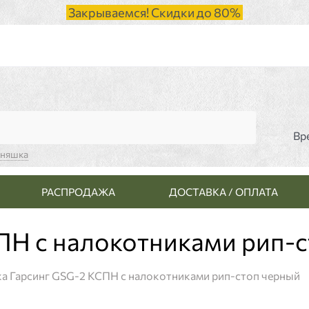
Закрываемся! Скидки до 80%
Вр
ьняшка
РАСПРОДАЖА
ДОСТАВКА / ОПЛАТА
ПН с налокотниками рип-
ка Гарсинг GSG-2 КСПН с налокотниками рип-стоп черный