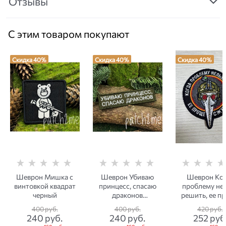
Отзывы
С этим товаром покупают
Скидка 40%
Скидка 40%
Скидка 40%
Шеврон Мишка с
Шеврон Убиваю
Шеврон Ког
винтовкой квадрат
принцесс, спасаю
проблему не
черный
драконов
решить, ее п
прямоугольник
сжечь кру
400
 руб.
400
 руб.
420
 руб.
олива/белый
240
 руб.
240
 руб.
252
 руб