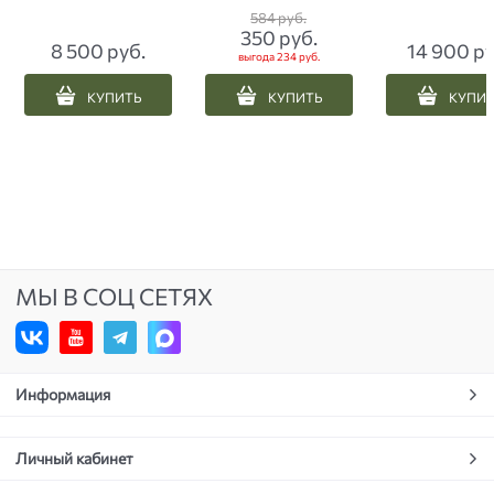
олива
литров чер
584
 руб.
350
 руб.
8 500
 руб.
14 900
 р
выгода
234 руб.
КУПИТЬ
КУПИТЬ
КУПИ
МЫ В СОЦ СЕТЯХ
Информация
Личный кабинет