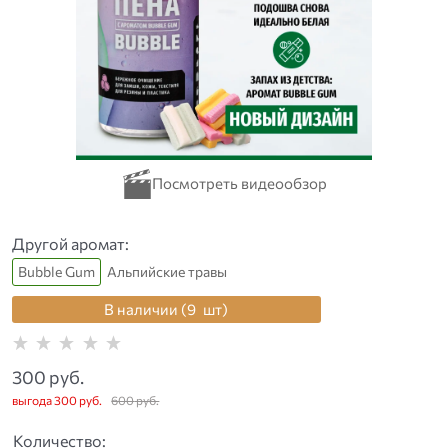
Другой аромат:
Bubble Gum
Альпийские травы
В наличии (
9
шт
)
300
 руб.
выгода
300 руб.
600
 руб.
Количество: