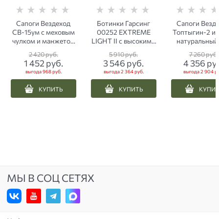
Сапоги Вездеход
Ботинки Гарсинг
Сапоги Везд
СВ-15ум с меховым
00252 EXTREME
Топтыгин-2 и
чулком и манжетой
LIGHT II с высокими
натуральный
из ПВХ олива
берцами черные
2 420
 руб.
5 910
 руб.
7 260
 руб.
1 452
 руб.
3 546
 руб.
4 356
 ру
выгода
968 руб.
выгода
2 364 руб.
выгода
2 904 р
КУПИТЬ
КУПИТЬ
КУПИ
МЫ В СОЦ СЕТЯХ