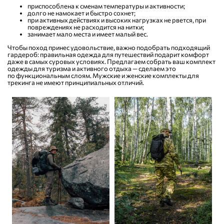
приспособлена к сменам температуры и активности;
долго не намокает и быстро сохнет;
при активных действиях и высоких нагрузках не рвется, при
повреждениях не расходится на нитки;
занимает мало места и имеет малый вес.
Чтобы поход принес удовольствие, важно подобрать подходящий
гардероб: правильная одежда для путешествий подарит комфорт
даже в самых суровых условиях. Предлагаем собрать ваш комплект
одежды для туризма и активного отдыха — сделаем это
по функциональным слоям. Мужские и женские комплекты для
трекинга не имеют принципиальных отличий.