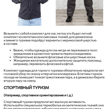
Возьмите с собой комплект для сна: летом это будет легкий
комплект из синтетики или смесовых тканей, для демисезона
и зимнего туризма подойдут варианты с мериносовой шерстью
в составе.
Важно, чтобы одежда для сна нигде не пережимала тело:
замедления в кровотоке чреваты переохлаждением.
Обязательно возьмите флисовые или шерстяные носки.
Женщинам желательно дополнительно защитить поясницу,
например, перевязать флисовой кофтой.
Комплект одежды для горного туризма обязательно предполагает
головной убор по сезону и перчатки или варежки. В летнем горном
походе не помешает тонкая трикотажная пара, а в демисезон берите
вторую пару на смену.
СПОРТИВНЫЙ ТУРИЗМ
(Например, спортивное ориентирование
и т. д.
)
Спортивный туризм предполагает высокую активность.
Используйте специальное термобелье из синтетических тканей: оно
будет перераспределять избыточное тепло и отводить влагу тела.