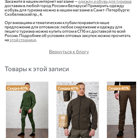
Закажите в нашем интернет магазине —
одежду и обувь для туризма
доставим в любой город России и Беларуси! Примерить одежду
и обувь для туризма можно в нашем магазине в
Санкт-Петербурге
:
Скобелевский пр., 4.
Организациям и тематическим клубам понравится наше
предложение для оптовиков: любое снаряжение и одежду для
пешего туризма можно купить оптом в СПб и с доставкой по всей
России. Подробнее об условиях оптовых закупок можно прочитать
на
этой странице
.
Вернуться к блогу
Товары к этой записи
Скидка 40%
Скидка 40%
Скидка 40%