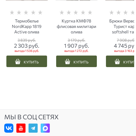
Термобелье
Куртка КМФ78
Брюки Верво
NordKapp 1819
флисовая милитари
Турист кар
Active олива
олива
softshell та
3 839
 руб.
3 179
 руб.
7 908
 руб.
2 303
 руб.
1 907
 руб.
4 745
 ру
выгода
1 536 руб.
выгода
1 272 руб.
выгода
3 163 ру
КУПИТЬ
КУПИТЬ
КУПИТ
МЫ В СОЦ СЕТЯХ