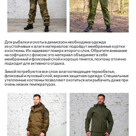
Для рыбалки и охоты в демисезон необходима одежда
из устойчивых к влаге материалов: подойдут мембранные куртки
и костюмы. Их надевают поверх второго слоя. Обратите внимание
на софтшелл с флисом: это материал объединяет в себе
мембранный и флисовый слой и хорошо тянется, поэтому отлично
подходит для активного отдыха.
Зимой потребуются все слои: влагоотводящее термобелье,
флисовый и пуховый слой, верхняя защитная одежда. Специальные
утепленные костюмы позволяют охотиться или рыбачить даже при
очень низких температурах.