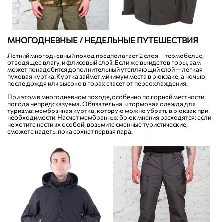
МНОГОДНЕВНЫЕ / НЕДЕЛЬНЫЕ ПУТЕШЕСТВИЯ
Летний многодневный поход предполагает 2 слоя — термобелье,
отводящее влагу, и флисовый слой. Если же вы идете в горы, вам
может понадобится дополнительный утепляющий слой — легкая
пуховая куртка. Куртка займет минимум места в рюкзаке, а ночью,
после дождя или высоко в горах спасет от переохлаждения.
При этом в многодневном походе, особенно по горной местности,
погода непредсказуема. Обязательна штормовая одежда для
туризма: мембранная куртка, которую можно убрать в рюкзак при
необходимости. Насчет мембранных брюк мнения расходятся: если
не хотите нести их с собой, возьмите сменные туристические,
сможете надеть, пока сохнет первая пара.