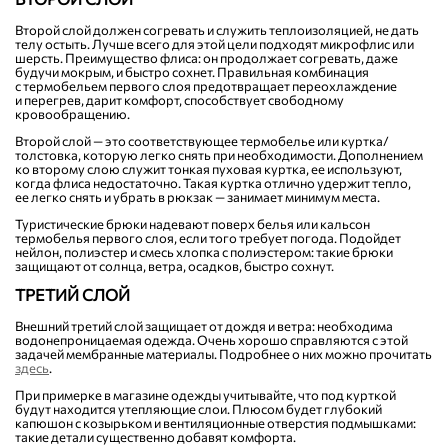
Второй слой должен согревать и служить теплоизоляцией, не дать
телу остыть. Лучше всего для этой цели подходят микрофлис или
шерсть. Преимущество флиса: он продолжает согревать, даже
будучи мокрым, и быстро сохнет. Правильная комбинация
с термобельем первого слоя предотвращает переохлаждение
и перегрев, дарит комфорт, способствует свободному
кровообращению.
Второй слой — это соответствующее термобелье или куртка/
толстовка, которую легко снять при необходимости. Дополнением
ко второму слою служит тонкая пуховая куртка, ее используют,
когда флиса недостаточно. Такая куртка отлично удержит тепло,
ее легко снять и убрать в рюкзак — занимает минимум места.
Туристические брюки надевают поверх белья или кальсон
термобелья первого слоя, если того требует погода. Подойдет
нейлон, полиэстер и смесь хлопка с полиэстером: такие брюки
защищают от солнца, ветра, осадков, быстро сохнут.
ТРЕТИЙ СЛОЙ
Внешний третий слой защищает от дождя и ветра: необходима
водонепроницаемая одежда. Очень хорошо справляются с этой
задачей мембранные материалы. Подробнее о них можно прочитать
здесь
.
При примерке в магазине одежды учитывайте, что под курткой
будут находится утепляющие слои. Плюсом будет глубокий
капюшон с козырьком и вентиляционные отверстия подмышками:
такие детали существенно добавят комфорта.