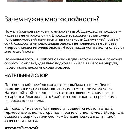
Зачем нужна многослойность?
Пожалуй, самое важное что нужно знать об одежде для походов —
надевать ее нужно слоями. В походе возможна частая смена
погодных условий, меняется и тип активности (движение / привал /
сон). Комфорта неподходящая одежда не принесет, а перегревы
и переохлаждения очень опасны. Чтобы не допустить их, используют
многослойность.
Понимание того, как работают слои и для чего они нужны, поможет
собрать комплект, идеально подходящий для вашего маршрута,
продолжительности похода и сезона.
НАТЕЛЬНЫЙ СЛОЙ
Для слоя, наиболее близкого к коже, выбирают термобелье
в соответствии с сезоном: синтетику или смесовые материалы.
Нательный слой отводит влагу с кожи во внешние слои, где она
испаряется. Благодаря этой работе не допускается перегрев или
переохлаждение тела.
Для средней и высокой активности предпочтение стоит отдать
термобелью из полиэстера, полипропилена, полиамида. Материалы
с шерстью мериноса или хлопком больше подходят для низкой
активности или сна.
ВТОРОЙ СЛОЙ