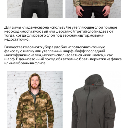
Для зимы или демисезона используйте утепляющие слои по мере
необходимости: пуховый или шерстяной третий слой надевают
тогда, когда флисового слоя под верхним «штормовым»
недостаточно.
В качестве головного убора удобно использовать тонкую
флисовую шапку или утепленный
шарф-бафф
: последний
многофункционален, может использоваться и как шапка, и как
шарф. В демисезонный поход обязательно брать перчатки из флиса
или мембраны на флисе.