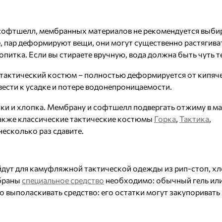
 софтшелл, мембранных материалов не рекомендуется выби
, пар деформируют вещи, они могут существенно растягива
питка. Если вы стираете вручную, вода должна быть чуть т
 тактический костюм – полностью деформируется от кипяч
ести к усадке и потере водонепроницаемости.
ки и хлопка. Мембрану и софтшелл подвергать отжиму в ма
также классические тактические костюмы
Горка
,
Тактика
,
есколько раз сдавите.
дут для камуфляжной тактической одежды из рип-стоп, хл
мбраны
специальное средство
необходимо: обычный гель ил
выполаскивать средство: его остатки могут закупоривать