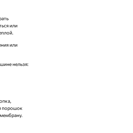
рать
ться или
еплой.
ения или
шине нельзя:
опка,
и порошок
 мембрану.