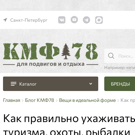
Санкт-Петербург
Например:
кеп
БРЕНДЫ
Каталог
Главная
Блог КМФ78
Вещи в идеальной форме
Как п
Как правильно ухаживат
туризма, охоты, рыбалки