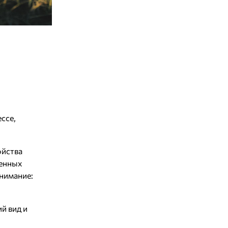
ессе,
ойства
ненных
нимание:
й вид и