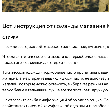
Вот инструкция от команды магазин
СТИРКА
Прежде всего, закройте все застежки, молнии, пуговицы, 
Чтобы синтетическое или шерстяное термобелье,
флисов
поместите их в мешки для стирки из сетки.
Тактическая одежда и термобелье часто пропитаны спец
материала, не стирайте вещи слишком часто, не использу
изделий, которые нужно освежить, выбирайте режимы на 
термобелье и тельняшки лучше все же постирать вручную.
Не отрезайте лейбл с информацией об уходе за вещью. Сл
свойства тактической камуфляжной одежды и термобель