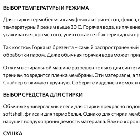
ВЫБОР ТЕМПЕРАТУРЫ И РЕЖИМА
Для стирки термобелья и камуфляжа из рип-стоп, флиса,
температурный режим выше 30 С. Горячая вода, кипячение
усаживаться, кроме того, уничтожается бактерицидная про
Так костюм Горка из брезента – самый распространенный
обработки паром. Даже обычная горячая вода может прив
Отжим в стиральной машине разрешен только для синтети
трением повредится пленка мембраны. Эти материалы, а 
Снайпер
отжимают вручную. Соберите изделие в комок и н
ВЫБОР СРЕДСТВА ДЛЯ СТИРКИ
Обычные универсальные гели для стирки прекрасно подой
softshell, флиса и для термобелья. Однако для стирки ме
нарушит воздухопроницаемость материала. Важно хорошо 
СУШКА