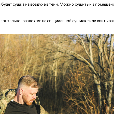
будет сушка на воздухе в тени. Можно сушить и в помещени
оризонтально, разложив на специальной сушилке или впиты