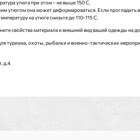
атура утюга при этом – не выше 150 С.
чим утюгом она может деформироваться. Если прогладить в
мпературу на утюге снизьте до 110-115 С.
ните свойства материала и внешний вид вашей одежды на до
для туризма, охоты, рыбалки и военно-тактических меропри
, д.4