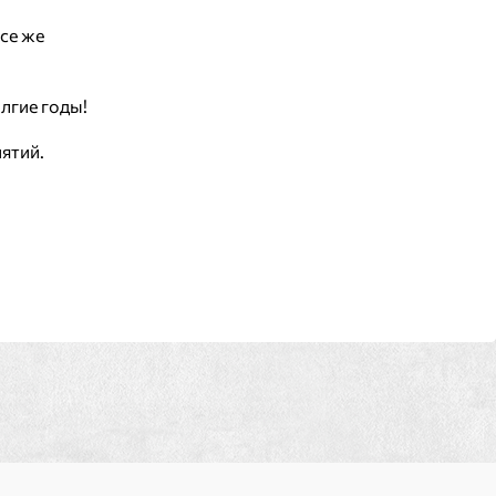
се же
лгие годы!
ятий.