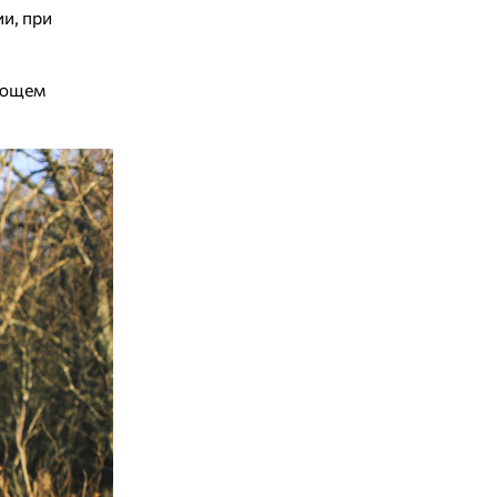
и, при
вающем