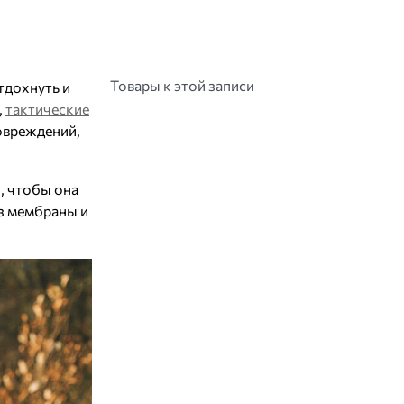
Товары к этой записи
тдохнуть и
,
тактические
овреждений,
, чтобы она
из мембраны и