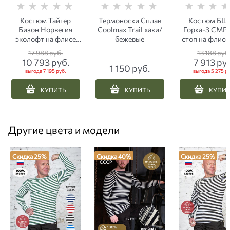
Костюм Тайгер
Термоноски Сплав
Костюм Б
Бизон Норвегия
Coolmax Trail хаки/
Горка-3 СМР 
эколофт на флисе
бежевые
стоп на флис
(до -45 С) хаки
пиксель
17 988
 руб.
13 188
 руб
10 793
 руб.
7 913
 ру
1 150
 руб.
выгода
7 195 руб.
выгода
5 275 ру
КУПИТЬ
КУПИТЬ
КУПИ
Другие цвета и модели
Скидка 25%
Скидка 40%
Скидка 25%