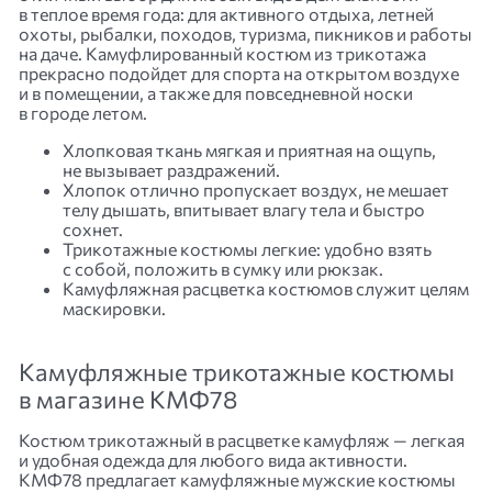
в теплое время года: для активного отдыха, летней
охоты, рыбалки, походов, туризма, пикников и работы
на даче. Камуфлированный костюм из трикотажа
прекрасно подойдет для спорта на открытом воздухе
и в помещении, а также для повседневной носки
в городе летом.
Хлопковая ткань мягкая и приятная на ощупь,
не вызывает раздражений.
Хлопок отлично пропускает воздух, не мешает
телу дышать, впитывает влагу тела и быстро
сохнет.
Трикотажные костюмы легкие: удобно взять
с собой, положить в сумку или рюкзак.
Камуфляжная расцветка костюмов служит целям
маскировки.
Камуфляжные трикотажные костюмы
в магазине КМФ78
Костюм трикотажный в расцветке камуфляж — легкая
и удобная одежда для любого вида активности.
КМФ78 предлагает камуфляжные мужские костюмы