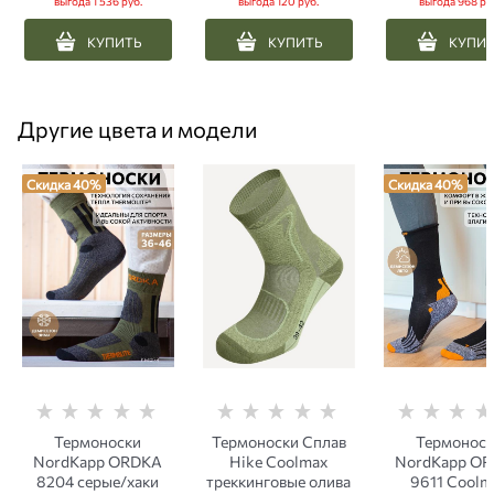
выгода
1 536 руб.
выгода
120 руб.
выгода
968 ру
КУПИТЬ
КУПИТЬ
КУПИ
Другие цвета и модели
Скидка 40%
Скидка 40%
Термоноски
Термоноски Сплав
Термонос
NordKapp ORDKA
Hike Coolmax
NordKapp O
8204 серые/хаки
треккинговые олива
9611 Coolm