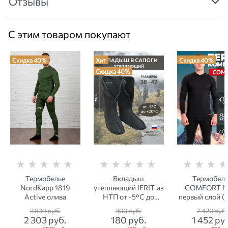
Отзывы
С этим товаром покупают
Скидка 40%
Хит
Скидка 40%
Скидка 40%
Термобелье
Вкладыш
Термобель
NordKapp 1819
утепляющий IFRIT из
COMFORT N
Active олива
НТП от -5°C до
первый слой (д
+20°C
С) черно
3 839
 руб.
300
 руб.
2 420
 руб.
2 303
 руб.
180
 руб.
1 452
 ру