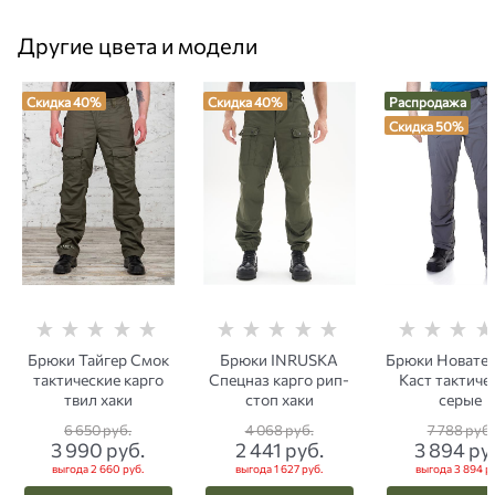
Другие цвета и модели
Скидка 40%
Скидка 40%
Распродажа
Скидка 50%
Брюки Тайгер Смок
Брюки INRUSKA
Брюки Новатек
тактические карго
Спецназ карго рип-
Каст тактиче
твил хаки
стоп хаки
серые
6 650
 руб.
4 068
 руб.
7 788
 руб.
3 990
 руб.
2 441
 руб.
3 894
 ру
выгода
2 660 руб.
выгода
1 627 руб.
выгода
3 894 р