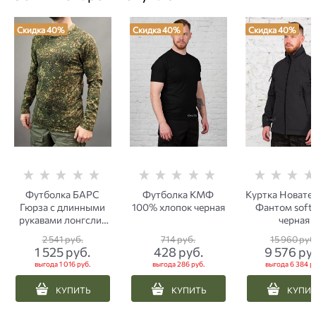
Скидка 40%
Скидка 40%
Скидка 40%
Футболка БАРС
Футболка КМФ
Куртка Новатек
Гюрза с длинными
100% хлопок черная
Фантом softs
рукавами лонгслив
черная
ЕМР пиксель
2 541
 руб.
714
 руб.
15 960
 руб
1 525
 руб.
428
 руб.
9 576
 ру
выгода
1 016 руб.
выгода
286 руб.
выгода
6 384 р
КУПИТЬ
КУПИТЬ
КУПИ