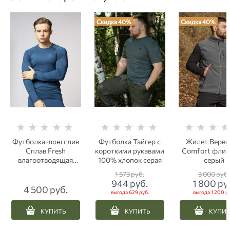
Скидка 40%
Скидка 40%
Футболка-лонгслив
Футболка Тайгер с
Жилет Верв
Сплав Fresh
короткими рукавами
Comfort фли
влагоотводящая
100% хлопок серая
серый
синяя
1 573
 руб.
3 000
 руб.
944
 руб.
1 800
 ру
4 500
 руб.
выгода
629 руб.
выгода
1 200 р
КУПИТЬ
КУПИТЬ
КУПИ