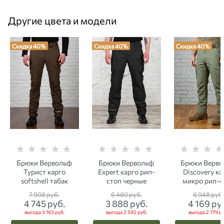
Другие цвета и модели
Скидка 40%
Скидка 40%
Скидка 40%
Брюки Вервольф
Брюки Вервольф
Брюки Верв
Турист карго
Expert карго рип-
Discovery ка
softshell табак
стоп черные
микро рип-с
олива
7 908
 руб.
6 480
 руб.
6 948
 руб.
4 745
 руб.
3 888
 руб.
4 169
 ру
выгода
3 163 руб.
выгода
2 592 руб.
выгода
2 779 ру