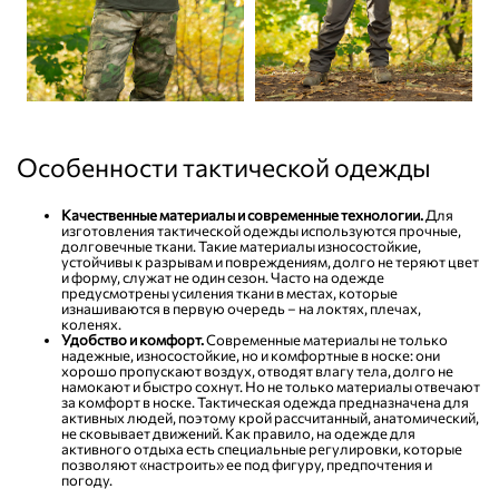
Особенности тактической одежды
Качественные материалы и современные технологии.
Для
изготовления тактической одежды используются прочные,
долговечные ткани. Такие материалы износостойкие,
устойчивы к разрывам и повреждениям, долго не теряют цвет
и форму, служат не один сезон. Часто на одежде
предусмотрены усиления ткани в местах, которые
изнашиваются в первую очередь – на локтях, плечах,
коленях.
Удобство и комфорт.
Современные материалы не только
надежные, износостойкие, но и комфортные в носке: они
хорошо пропускают воздух, отводят влагу тела, долго не
намокают и быстро сохнут. Но не только материалы отвечают
за комфорт в носке. Тактическая одежда предназначена для
активных людей, поэтому крой рассчитанный, анатомический,
не сковывает движений. Как правило, на одежде для
активного отдыха есть специальные регулировки, которые
позволяют «настроить» ее под фигуру, предпочтения и
погоду.