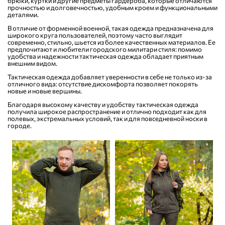
брюки, куртки и другие предметы гардероба, которые отличаются
прочностью и долговечностью, удобным кроем и функциональными
деталями.
В отличие от форменной военной, такая одежда предназначена для
широкого круга пользователей, поэтому часто выглядит
современно, стильно, шьется из более качественных материалов. Ее
предпочитают и любители городского милитари стиля: помимо
удобства и надежности тактическая одежда обладает приятным
внешним видом.
Тактическая одежда добавляет уверенности в себе не только из-за
отличного вида: отсутствие дискомфорта позволяет покорять
новые и новые вершины.
Благодаря высокому качеству и удобству тактическая одежда
получила широкое распространение и отлично подходит как для
полевых, экстремальных условий, так и для повседневной носки в
городе.