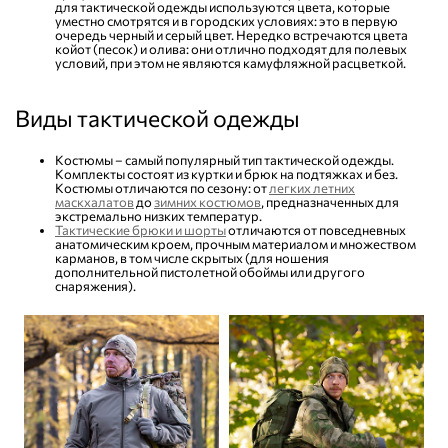
для тактической одежды используются цвета, которые
уместно смотрятся и в городских условиях: это в первую
очередь черный и серый цвет. Нередко встречаются цвета
койот (песок) и олива: они отлично подходят для полевых
условий, при этом не являются камуфляжной расцветкой.
Виды тактической одежды
Костюмы – самый популярный тип тактической одежды.
Комплекты состоят из куртки и брюк на подтяжках и без.
Костюмы отличаются по сезону: от
легких летних
маскхалатов
до
зимних костюмов
, предназначенных для
экстремально низких температур.
Тактические брюки и шорты
отличаются от повседневных
анатомическим кроем, прочным материалом и множеством
карманов, в том числе скрытых (для ношения
дополнительной пистолетной обоймы или другого
снаряжения).