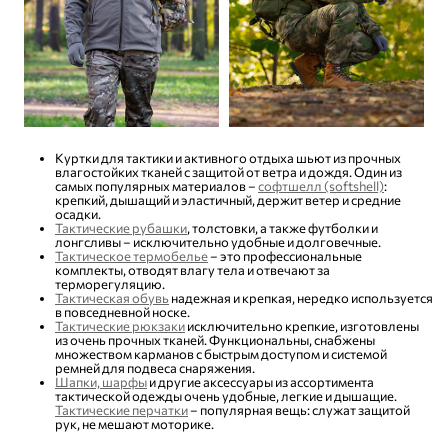
Куртки для тактики и активного отдыха шьют из прочных
влагостойких тканей с защитой от ветра и дождя. Один из
самых популярных материалов –
софтшелл (softshell)
:
крепкий, дышащий и эластичный, держит ветер и средние
осадки.
Тактические рубашки
, толстовки, а также футболки и
лонгсливы – исключительно удобные и долговечные.
Тактическое термобелье
– это профессиональные
комплекты, отводят влагу тела и отвечают за
терморегуляцию.
Тактическая обувь
надежная и крепкая, нередко используется
в повседневной носке.
Тактические рюкзаки
исключительно крепкие, изготовлены
из очень прочных тканей. Функциональны, снабжены
множеством карманов с быстрым доступом и системой
ремней для подвеса снаряжения.
Шапки, шарфы
и другие аксессуары из ассортимента
тактической одежды очень удобные, легкие и дышащие.
Тактические перчатки
– популярная вещь: служат защитой
рук, не мешают моторике.