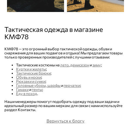
Тактическая одежда в магазине
КМФ78
КМФ78 — это огромный выбор тактической одежды, обуви и
снаряжения для ваших подвигов и отдыха! Мы предлагаем товары
только проверенных производителей с лучшими отзывами:
Тактические костюмы на
лето
,
демисезон
и
зиму
;
Куртки и жилеты
;
Тактические брюки
;
Обувь и носки
;
Рюкзаки и сумки
;
Головные уборы, шарфы
и
перчатки
;
Гамаки
и
тенты
;
Еду в поход
.
Наши менеджеры помогут подобрать одежду под ваши задачи и
идеальный размер по вашим меркам: для связи с нами используйте
раздел Контакты.
Вернуться к блогу