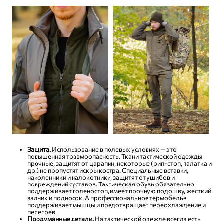
Защита.
Использование в полевых условиях — это
повышенная травмоопасность. Ткани тактической одежды
прочные, защитят от царапин, некоторые (рип-стоп, палатка и
др.) не пропустят искры костра. Специальные вставки,
наколенники и налокотники, защитят от ушибов и
повреждений суставов. Тактическая обувь обязательно
поддерживает голеностоп, имеет прочную подошву, жесткий
задник и подносок. А профессиональное термобелье
поддерживает мышцы и предотвращает переохлаждение и
перегрев.
Продуманные детали.
На тактической одежде всегда есть