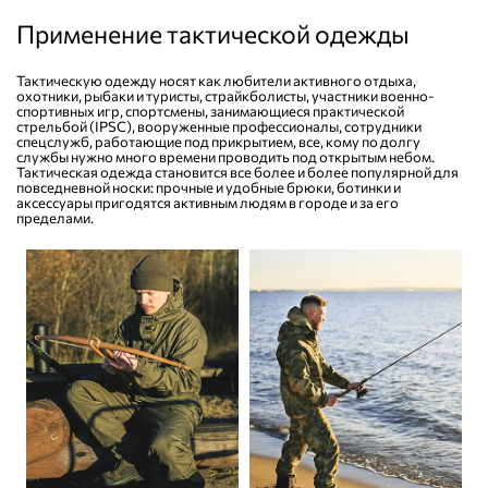
Применение тактической одежды
Тактическую одежду носят как любители активного отдыха,
охотники, рыбаки и туристы, страйкболисты, участники военно-
спортивных игр, спортсмены, занимающиеся практической
стрельбой (IPSC), вооруженные профессионалы, сотрудники
спецслужб, работающие под прикрытием, все, кому по долгу
службы нужно много времени проводить под открытым небом.
Тактическая одежда становится все более и более популярной для
повседневной носки: прочные и удобные брюки, ботинки и
аксессуары пригодятся активным людям в городе и за его
пределами.