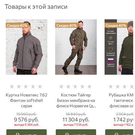
Товары к этой записи
Скидка 40%
Скидка 40%
Скидка 40%
Куртка Новатекс 7.62
Костюм Тайгер
Рубашка КМ
Фантом softshell
Бизон мембрана на
тактическа
серая
флисе Норвегия (до
флисовая ол
-5 С) хаки
15 960
 руб.
18 840
 руб.
2 904
 руб.
9 576
 руб.
11 304
 руб.
1 742
 руб
выгода
6 384 руб.
выгода
7 536 руб.
выгода
1 162 ру