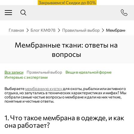
Закрываемся! Скидки до 80%
Главная
Блог КМФ78
Правильный выбор
Мембранная тк
Мембранные ткани: ответы на
вопросы
Все записи
Правильный выбор
Вещи в идеальной форме
Интервью с экспертами
Выбираете
мембранную куртку
для охоты, рыбалки или активного
отдыха, но запутались в технических характеристиках и мифах? Мы
собрали самые частые вопросы о мембране и дали на них четкие,
понятные и честные ответы.
1. Что такое мембрана в одежде, и как
она работает?