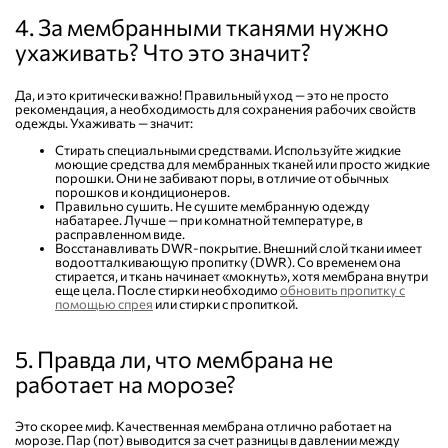
4. За мембранными тканями нужно
ухаживать? Что это значит?
Да, и это критически важно! Правильный уход — это не просто
рекомендация, а необходимость для сохранения рабочих свойств
одежды. Ухаживать — значит:
Стирать специальными средствами. Используйте жидкие
моющие средства для мембранных тканей или просто жидкие
порошки. Они не забивают поры, в отличие от обычных
порошков и кондиционеров.
Правильно сушить. Не сушите мембранную одежду
набатарее. Лучше — при комнатной температуре, в
расправленном виде.
Восстанавливать DWR-покрытие. Внешний слой ткани имеет
водоотталкивающую пропитку (DWR). Со временем она
стирается, и ткань начинает «мокнуть», хотя мембрана внутри
еще цела. После стирки необходимо
обновить пропитку с
помощью спрея
или стирки с пропиткой.
5. Правда ли, что мембрана не
работает на морозе?
Это скорее миф. Качественная мембрана отлично работает на
морозе. Пар (пот) выводится за счет разницы в давлении между