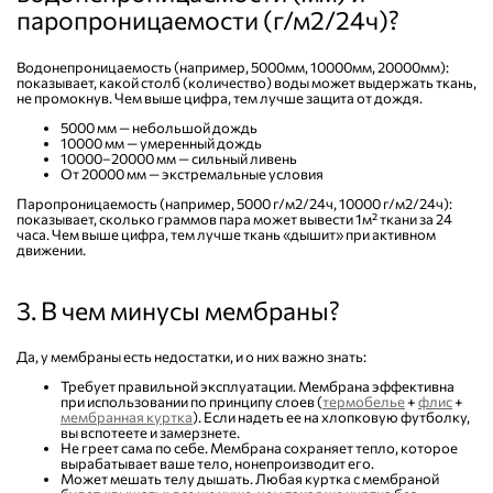
паропроницаемости (г/м2/24ч)?
Водонепроницаемость (например, 5000мм, 10000мм, 20000мм):
показывает, какой столб (количество) воды может выдержать ткань,
не промокнув. Чем выше цифра, тем лучше защита от дождя.
5000 мм — небольшой дождь
10000 мм — умеренный дождь
10000–20000 мм — сильный ливень
От 20000 мм — экстремальные условия
Паропроницаемость (например, 5000 г/м2/24ч, 10000 г/м2/24ч):
показывает, сколько граммов пара может вывести 1м² ткани за 24
часа. Чем выше цифра, тем лучше ткань «дышит» при активном
движении.
3. В чем минусы мембраны?
Да, у мембраны есть недостатки, и о них важно знать:
Требует правильной эксплуатации. Мембрана эффективна
при использовании по принципу слоев (
термобелье
+
флис
+
мембранная куртка
). Если надеть ее на хлопковую футболку,
вы вспотеете и замерзнете.
Не греет сама по себе. Мембрана сохраняет тепло, которое
вырабатывает ваше тело, нонепроизводит его.
Может мешать телу дышать. Любая куртка с мембраной