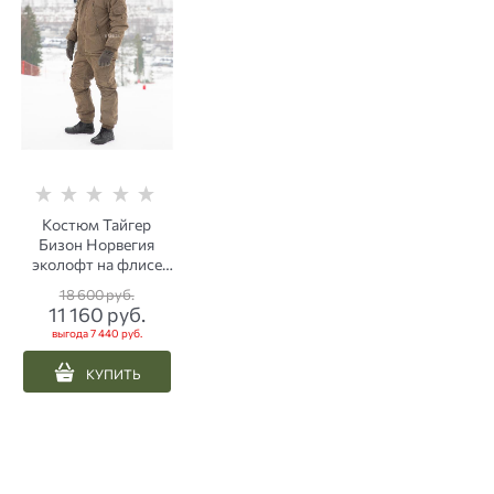
Костюм Тайгер
Бизон Норвегия
эколофт на флисе
(до -15 С) хаки
18 600
 руб.
11 160
 руб.
выгода
7 440 руб.
КУПИТЬ