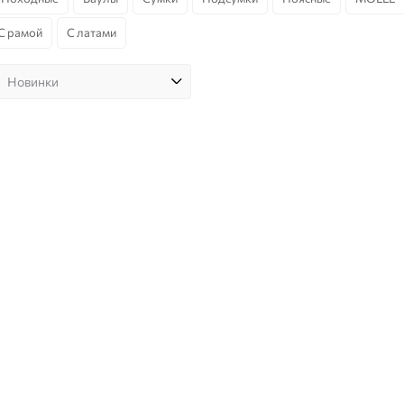
С рамой
С латами