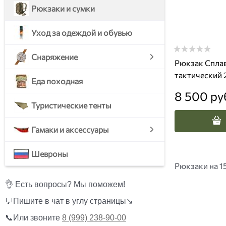
Рюкзаки и сумки
Уход за одеждой и обувью
Снаряжение
Рюкзак Сплав
тактический 
Еда походная
8 500
 ру
Туристические тенты
Гамаки и аксессуары
Шевроны
Рюкзаки на 1
👌 Есть вопросы? Мы поможем!
💬Пишите в чат в углу страницы↘️
📞Или звоните
8 (999) 238-90-00