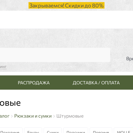
Закрываемся! Скидки до 80%
Вр
синг
РАСПРОДАЖА
ДОСТАВКА / ОПЛАТА
овые
алог
Рюкзаки и сумки
Штурмовые
Походные
Баулы
Сумки
Подсумки
Поясные
MOLLE