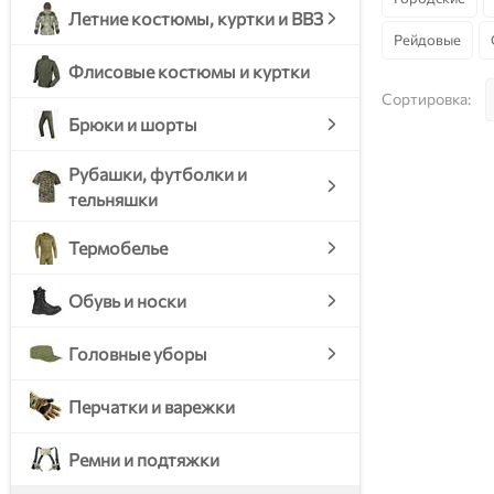
Летние костюмы, куртки и ВВЗ
Рейдовые
Флисовые костюмы и куртки
Сортировка:
Брюки и шорты
Рубашки, футболки и
тельняшки
Термобелье
Обувь и носки
Головные уборы
Перчатки и варежки
Ремни и подтяжки