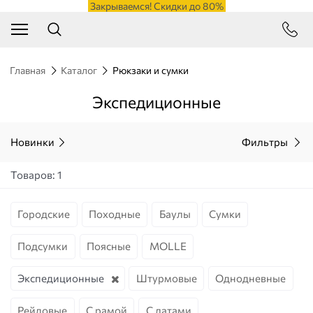
Закрываемся! Скидки до 80%
Главная
Каталог
Рюкзаки и сумки
Экспедиционные
Новинки
Фильтры
Товаров: 1
Городские
Походные
Баулы
Сумки
Подсумки
Поясные
MOLLE
Экспедиционные
Штурмовые
Однодневные
Рейдовые
С рамой
С латами