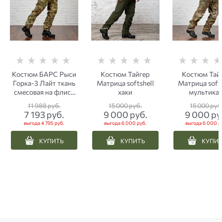
Костюм БАРС Рыси
Костюм Тайгер
Костюм Тай
Горка-3 Лайт ткань
Матрица softshell
Матрица softs
смесовая на флисе
хаки
мультика
мультикам
11 988
 руб.
15 000
 руб.
15 000
 руб
7 193
 руб.
9 000
 руб.
9 000
 ру
выгода
4 795 руб.
выгода
6 000 руб.
выгода
6 000 р
КУПИТЬ
КУПИТЬ
КУПИ