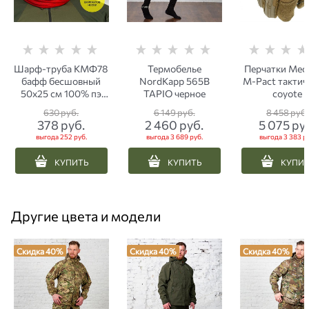
Шарф-труба КМФ78
Термобелье
Перчатки Mec
бафф бесшовный
NordKapp 565B
M-Pact тактич
50х25 см 100% пэ
TAPIO черное
coyote
флаг Россия
630
 руб.
6 149
 руб.
8 458
 руб.
триколор
378
 руб.
2 460
 руб.
5 075
 ру
выгода
252 руб.
выгода
3 689 руб.
выгода
3 383 р
КУПИТЬ
КУПИТЬ
КУПИ
Другие цвета и модели
Скидка 40%
Скидка 40%
Скидка 40%