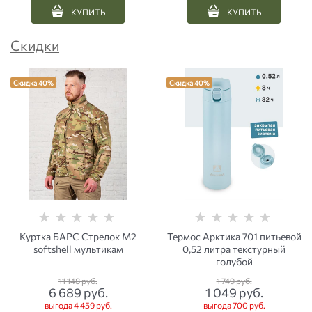
КУПИТЬ
КУПИТЬ
Скидки
Скидка 40%
Скидка 40%
Куртка БАРС Стрелок М2
Термос Арктика 701 питьевой
softshell мультикам
0,52 литра текстурный
голубой
11 148
 руб.
1 749
 руб.
6 689
 руб.
1 049
 руб.
выгода
4 459 руб.
выгода
700 руб.