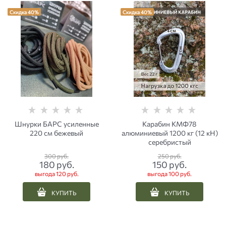
Скидка 40%
Скидка 40%
Шнурки БАРС усиленные
Карабин КМФ78
220 см бежевый
алюминиевый 1200 кг (12 кН)
серебристый
300
 руб.
250
 руб.
180
 руб.
150
 руб.
выгода
120 руб.
выгода
100 руб.
КУПИТЬ
КУПИТЬ