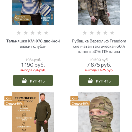
Тельняшка КМФ78 двойной
Рубашка Вервольф Freedom
вязки голубая
клетчатая тактическая 60%
хлопок 40% ПЭ олива
1 984
 руб.
10 500
 руб.
1 190
 руб.
7 875
 руб.
выгода
794 руб.
выгода
2 625 руб.
КУПИТЬ
КУПИТЬ
Хит
Хит
Скидка 40%
Скидка 40%