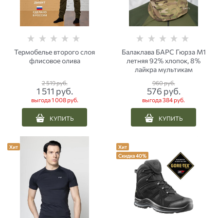
Термобелье второго слоя
Балаклава БАРС Гюрза М1
флисовое олива
летняя 92% хлопок, 8%
лайкра мультикам
2 519
 руб.
960
 руб.
1 511
 руб.
576
 руб.
выгода
1 008 руб.
выгода
384 руб.
КУПИТЬ
КУПИТЬ
Хит
Хит
Скидка 40%