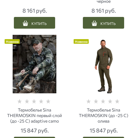
черное
8 161
 руб.
8 161
 руб.
КУПИТЬ
КУПИТЬ
Новинка
Новинка
Термобелье Sina
Термобелье Sina
THERMOSKIN первый слой
THERMOSKIN (до -25 С)
(до -25 С) аdaptive сamo
олива
15 847
 руб.
15 847
 руб.