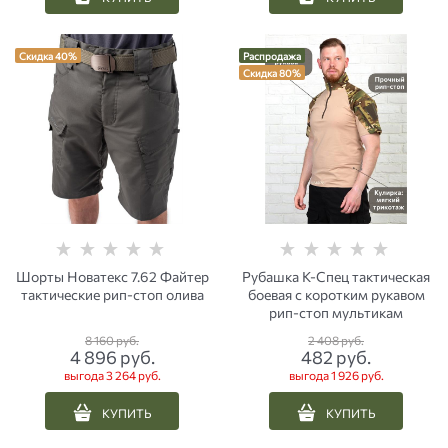
Скидка 40%
Распродажа
Скидка 80%
Шорты Новатекс 7.62 Файтер
Рубашка К-Спец тактическая
тактические рип-стоп олива
боевая с коротким рукавом
рип-стоп мультикам
8 160
 руб.
2 408
 руб.
4 896
 руб.
482
 руб.
выгода
3 264 руб.
выгода
1 926 руб.
КУПИТЬ
КУПИТЬ