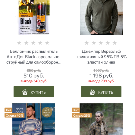
Баллончик распылитель
Джемпер Вервольф
АнтиДог Black аэрозольно-
трикотажный 95% ПЭ 5%
струйный для самообороны
эластан олива
65 мл
850
 руб.
1 997
 руб.
510
 руб.
1 198
 руб.
выгода
340 руб.
выгода
799 руб.
КУПИТЬ
КУПИТЬ
Хит
Хит
Скидка 40%
Скидка 25%