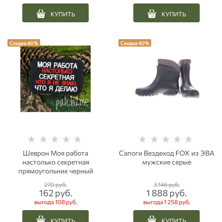
КУПИТЬ
КУПИТЬ
Скидка 40%
Скидка 40%
Шеврон Моя работа
Сапоги Вездеход FOX из ЭВА
настолько секретная
мужские серые
прямоугольник черный
270
 руб.
3 146
 руб.
162
 руб.
1 888
 руб.
выгода
108 руб.
выгода
1 258 руб.
КУПИТЬ
КУПИТЬ